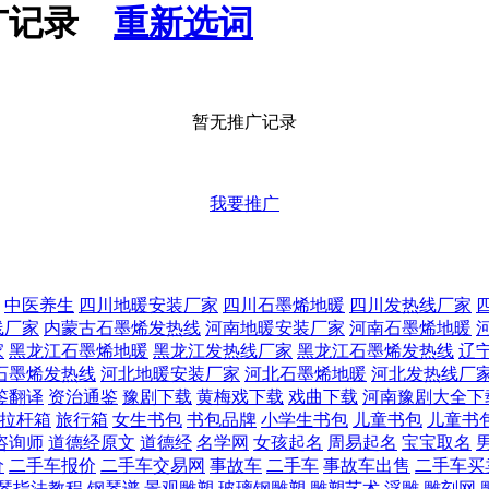
推广记录
重新选词
暂无推广记录
我要推广
中医养生
四川地暖安装厂家
四川石墨烯地暖
四川发热线厂家
线厂家
内蒙古石墨烯发热线
河南地暖安装厂家
河南石墨烯地暖
家
黑龙江石墨烯地暖
黑龙江发热线厂家
黑龙江石墨烯发热线
辽
石墨烯发热线
河北地暖安装厂家
河北石墨烯地暖
河北发热线厂
鉴翻译
资治通鉴
豫剧下载
黄梅戏下载
戏曲下载
河南豫剧大全下
拉杆箱
旅行箱
女生书包
书包品牌
小学生书包
儿童书包
儿童书
咨询师
道德经原文
道德经
名学网
女孩起名
周易起名
宝宝取名
价
二手车报价
二手车交易网
事故车
二手车
事故车出售
二手车买
琴指法教程
钢琴谱
景观雕塑
玻璃钢雕塑
雕塑艺术
浮雕
雕刻网