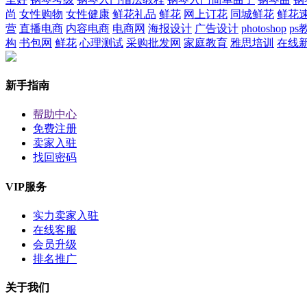
尚
女性购物
女性健康
鲜花礼品
鲜花
网上订花
同城鲜花
鲜花
营
直播电商
内容电商
电商网
海报设计
广告设计
photoshop
ps
构
书包网
鲜花
心理测试
采购批发网
家庭教育
雅思培训
在线
新手指南
帮助中心
免费注册
卖家入驻
找回密码
VIP服务
实力卖家入驻
在线客服
会员升级
排名推广
关于我们