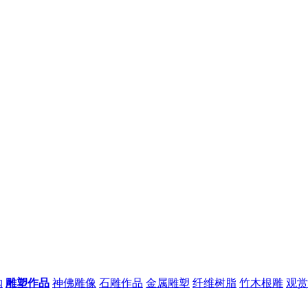
购
雕塑作品
神佛雕像
石雕作品
金属雕塑
纤维树脂
竹木根雕
观赏