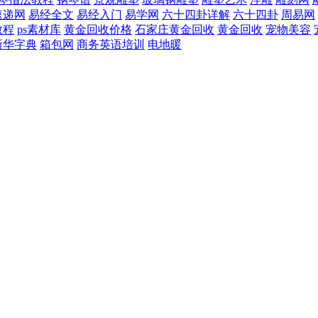
速递网
易经全文
易经入门
易学网
六十四卦详解
六十四卦
周易网
教程
ps素材库
黄金回收价格
石家庄黄金回收
黄金回收
宠物美容
新华字典
箱包网
商务英语培训
电地暖