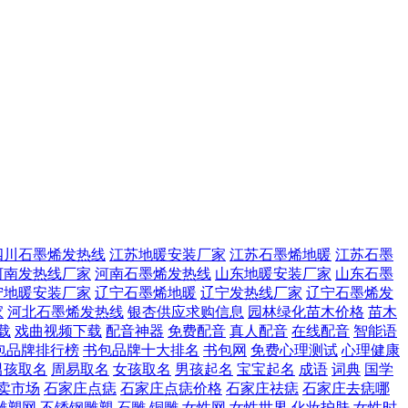
四川石墨烯发热线
江苏地暖安装厂家
江苏石墨烯地暖
江苏石墨
河南发热线厂家
河南石墨烯发热线
山东地暖安装厂家
山东石墨
宁地暖安装厂家
辽宁石墨烯地暖
辽宁发热线厂家
辽宁石墨烯发
家
河北石墨烯发热线
银杏供应求购信息
园林绿化苗木价格
苗木
载
戏曲视频下载
配音神器
免费配音
真人配音
在线配音
智能语
包品牌排行榜
书包品牌十大排名
书包网
免费心理测试
心理健康
男孩取名
周易取名
女孩取名
男孩起名
宝宝起名
成语
词典
国学
卖市场
石家庄点痣
石家庄点痣价格
石家庄祛痣
石家庄去痣哪
雕塑网
不锈钢雕塑
石雕
铜雕
女性网
女性世界
化妆护肤
女性时