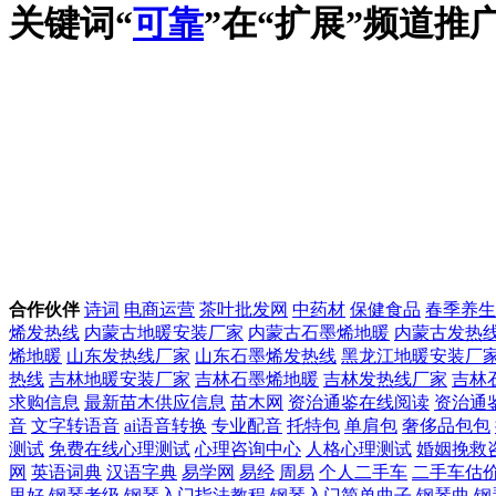
关键词“
可靠
”在“
扩展
”频道
合作伙伴
诗词
电商运营
茶叶批发网
中药材
保健食品
春季养生
烯发热线
内蒙古地暖安装厂家
内蒙古石墨烯地暖
内蒙古发热
烯地暖
山东发热线厂家
山东石墨烯发热线
黑龙江地暖安装厂
热线
吉林地暖安装厂家
吉林石墨烯地暖
吉林发热线厂家
吉林
求购信息
最新苗木供应信息
苗木网
资治通鉴在线阅读
资治通
音
文字转语音
ai语音转换
专业配音
托特包
单肩包
奢侈品包包
测试
免费在线心理测试
心理咨询中心
人格心理测试
婚姻挽救
网
英语词典
汉语字典
易学网
易经
周易
个人二手车
二手车估
里好
钢琴考级
钢琴入门指法教程
钢琴入门简单曲子
钢琴曲
钢